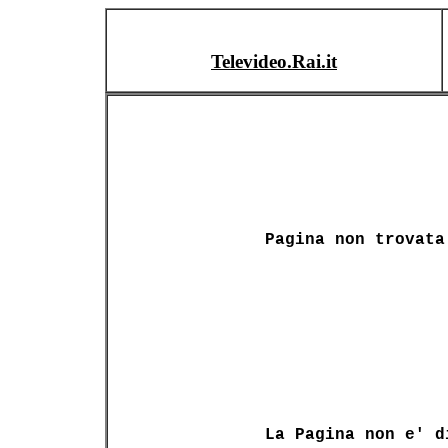
Televideo.Rai.it
Pagina non trovata
La Pagina non e' d