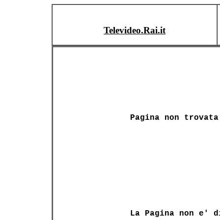
Televideo.Rai.it
Pagina non trovata
La Pagina non e' d