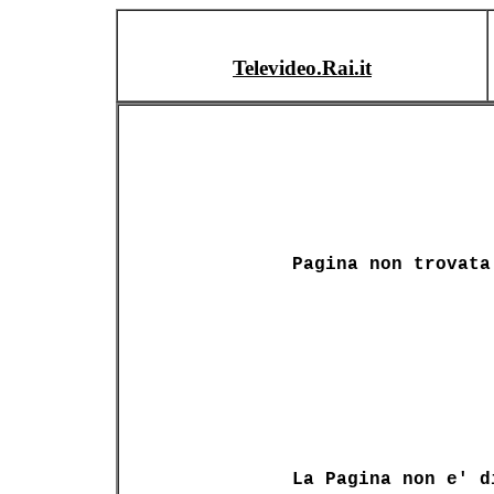
Televideo.Rai.it
Pagina non trovata
La Pagina non e' d