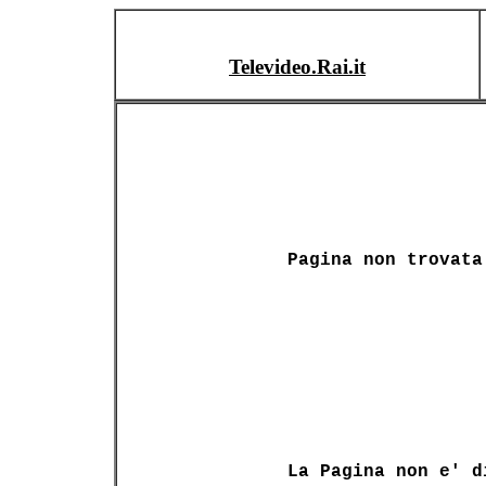
Televideo.Rai.it
Pagina non trovata
La Pagina non e' d