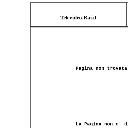
Televideo.Rai.it
Pagina non trovata
La Pagina non e' d