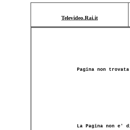
Televideo.Rai.it
Pagina non trovata
La Pagina non e' d