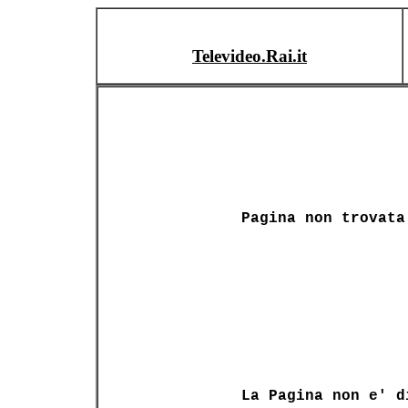
Televideo.Rai.it
Pagina non trovata
La Pagina non e' d