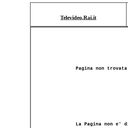
Televideo.Rai.it
Pagina non trovata
La Pagina non e' d