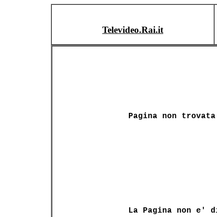
Televideo.Rai.it
Pagina non trovata
La Pagina non e' d