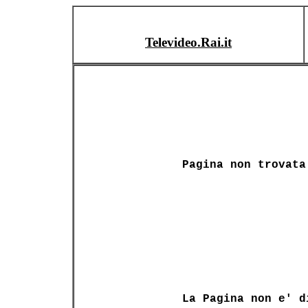
Televideo.Rai.it
Pagina non trovata
La Pagina non e' d