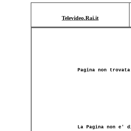
Televideo.Rai.it
Pagina non trovata
La Pagina non e' d