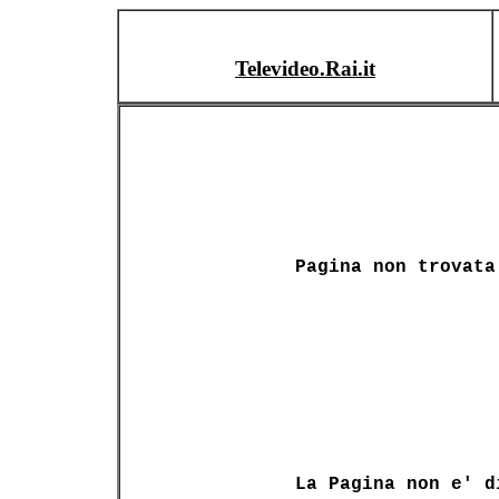
Televideo.Rai.it
Pagina non trovata
La Pagina non e' d