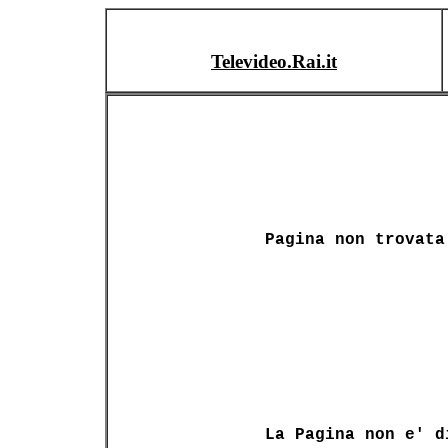
Televideo.Rai.it
Pagina non trovata
La Pagina non e' d