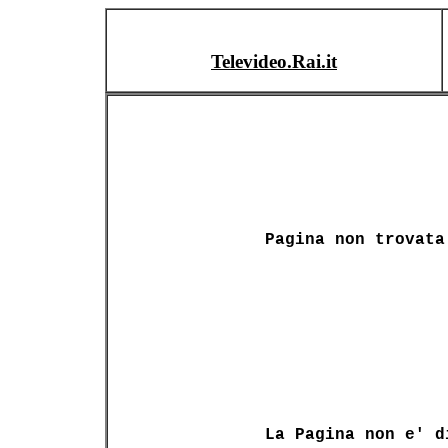
Televideo.Rai.it
Pagina non trovata
La Pagina non e' d