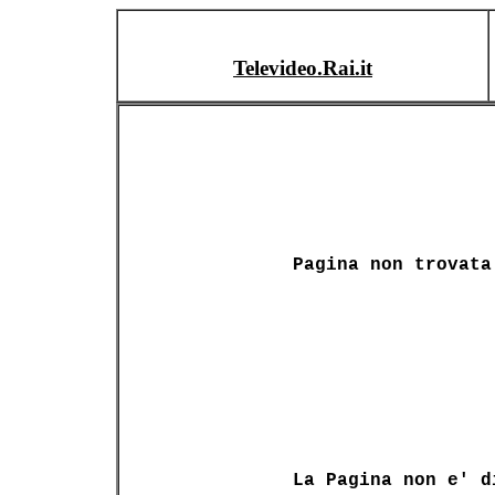
Televideo.Rai.it
Pagina non trovata
La Pagina non e' d