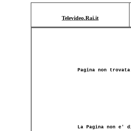
Televideo.Rai.it
Pagina non trovata
La Pagina non e' d