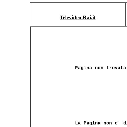
Televideo.Rai.it
Pagina non trovata
La Pagina non e' d