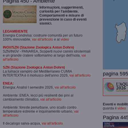
Pagina 450 - Ambiente
Informazioni, suggerimenti,
curiosità per l'ambiente.
Comportamenti e misure di
prevenzione in caso di eventi
sismici.
LEGAMBIENTE
Energia Condivisa: costruire comunità per un futuro
100% rinnovabile,
vai all'articolo
e al
video
INGV/SZN (Stazione Zoologica Anton Dohrn)
SZN/INGV - PANAREA, Scoperti nuovi camini idrotermali
e un grande cratere sottomarino al largo dell'isola,
vai
all'articolo
SZN (Stazione Zoologica Anton Dohrn)
La lumaca vampiro del Mediterraneo CUMIA
pagina 595
INTERTEXTA è il mollusco dell'anno 2026,
vai all'articolo
ENEA:
Energia: Analisi I semestre 2026,
vai all'articolo
Ambiente: ENEA, lecci più resilienti dei pini al
cambiamento climatico,
vai all'articolo
Eventi e mobili
Ambiente: foreste periurbane, uno scudo contro
guarda il
video
temperature estreme e inquinamento urbano,
vai
all'articolo
Pagina 445-
Il decalogo salva-acqua,
vai all'articolo