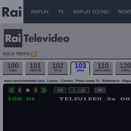
RAIPLAY
TV
RAIPLAY SOUND
NEW
SOLO TESTO
100
101
102
103
110
120
indice
ultim'ora
24 ore
prima
primo piano
politica
www.servizitelevideo.rai.it
Lavoro
Cinema
Prima serata Tv
Almanacco
Raga
/ 10