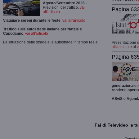
Agosto/Settembre 2026
-
Previsioni del traffico,
vai
Pagina 633
all'articolo
Viaggiare sereni durante le feste
,
vai all'articolo
Traffico sulle autostrade italiane per Natale e
Capodanno
,
vai all'articolo
La situazione delle strade e le autostrade in tempo reale.
Presentazione de
all'articolo
e al
v
Pagina 635
generazionale,
renderla operat
ASviS e Agend
Fai di Televideo la 
Copyright 