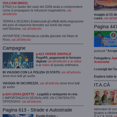
VULCANI (INGV):
ETNA | Lo studio del caso del 2008 aiuta a comprendere
come si propagano le intrusioni magmatiche,
vai
all'articolo
maggio al 15 di
cuore
,
vai all'ar
TERRA e OCEANI | Evidenziati gli effetti della migrazione
del polo di rotazione terrestre sui livelli del mare
Pagina 447
nell’Olocene,
vai all'articolo
ANTARTIDE | Perforata la calotta glaciale nel Mare di
Ross,
vai all'articolo
Campagne
podcast
"Arcip
p.423 VIVERE DIGITALE
PagoPA, pagamenti in formato
Fotogallery
Ape
digitale
vai all'articolo e ai video
Arancione
e al
video
di questa settimana
I consigli del T
IN VIAGGIO CON LA POLIZIA DI STATO
,
vai all'articolo
dove trovi tutti gli audio
Esplora tutte le
VIAGGIA IN SICUREZZA
,
vai all'articolo
dove trovi tutti
IT.A.CÀ
gli audio
p.424 LEGALQUETTE
-
Legalità e netiquette in rete.
L’IMPORTANZA DI SEGNALARE UN CONTENUTO
OFFENSIVO
vai all'articolo
Pagina 613 - Strade e Autostrade
laboratori di cuc
giugno a ottobre
Esodo Estivo –
IT.A.CÀ 2026,
va