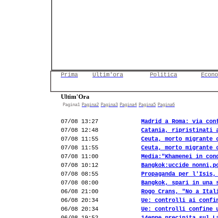
Prima
Ultim'ora
Politica
Econo
Ultim'Ora
Pagina1
Pagina2
Pagina3
Pagina4
Pagina5
Pagina6
07/08 13:27
Madrid a Roma: via con
07/08 12:48
Catania, ripristinati 
07/08 11:55
Ceuta, morto migrante 
07/08 11:55
Ceuta, morto migrante 
07/08 11:00
Media:"Khamenei in con
07/08 10:12
Bangkok:uccide nonni,p
07/08 08:55
Propaganda per l'Isis,
07/08 08:00
Bangkok, spari in una 
06/08 21:00
Rogo Crans, "No a Ital
06/08 20:34
Ue: controlli ai confi
06/08 20:34
Ue: controlli confine 