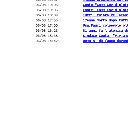
06/08 19:52
14enne precipita sul L
06/08 19:05
Conte:"Comm.Covid plot
06/08 19:05
Conte: Comm.Covid plot
06/08 18:09
Tuffi: Chiara Pellacan
06/08 17:55
17enne morto dopo tuff
06/08 17:00
Usa,Fauci colpevole ol
06/08 16:26
81 anni fa l'atomica d
06/08 15:38
Sindaco Ceuta: "Viviam
06/08 14:42
Uomo si dà fuoco davan