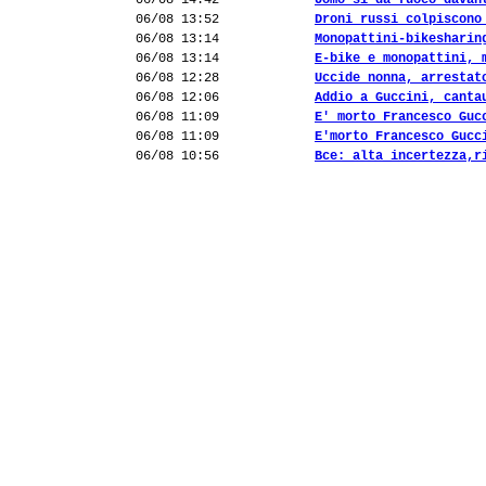
06/08 14:42
Uomo si dà fuoco davan
06/08 13:52
Droni russi colpiscono
06/08 13:14
Monopattini-bikesharin
06/08 13:14
E-bike e monopattini, 
06/08 12:28
Uccide nonna, arrestat
06/08 12:06
Addio a Guccini, canta
06/08 11:09
E' morto Francesco Guc
06/08 11:09
E'morto Francesco Gucc
06/08 10:56
Bce: alta incertezza,r