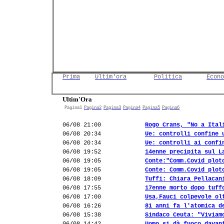
Prima
Ultim'ora
Politica
Econo
Ultim'Ora
Pagina1
Pagina2
Pagina3
Pagina4
Pagina5
Pagina6
06/08 21:00
Rogo Crans, "No a Ital
06/08 20:34
Ue: controlli confine 
06/08 20:34
Ue: controlli ai confi
06/08 19:52
14enne precipita sul L
06/08 19:05
Conte:"Comm.Covid plot
06/08 19:05
Conte: Comm.Covid plot
06/08 18:09
Tuffi: Chiara Pellacan
06/08 17:55
17enne morto dopo tuff
06/08 17:00
Usa,Fauci colpevole ol
06/08 16:26
81 anni fa l'atomica d
06/08 15:38
Sindaco Ceuta: "Viviam