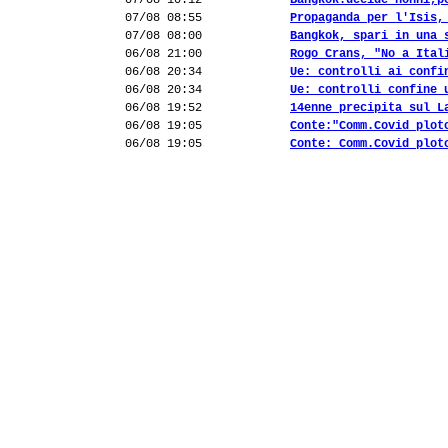
07/08 10:12
Bangkok:uccide nonni,p
07/08 08:55
Propaganda per l'Isis,
07/08 08:00
Bangkok, spari in una 
06/08 21:00
Rogo Crans, "No a Ital
06/08 20:34
Ue: controlli ai confi
06/08 20:34
Ue: controlli confine 
06/08 19:52
14enne precipita sul L
06/08 19:05
Conte:"Comm.Covid plot
06/08 19:05
Conte: Comm.Covid plot