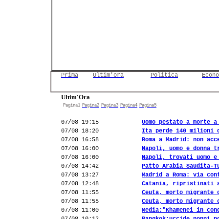
Prima
Ultim'ora
Politica
Econo
Ultim'Ora
Pagina1
Pagina2
Pagina3
Pagina4
Pagina5
07/08 19:15
Uomo pestato a morte a
07/08 18:20
Ita perde 140 milioni 
07/08 16:58
Roma a Madrid: non acc
07/08 16:00
Napoli, uomo e donna t
07/08 16:00
Napoli, trovati uomo e
07/08 14:42
Patto Arabia Saudita-T
07/08 13:27
Madrid a Roma: via con
07/08 12:48
Catania, ripristinati 
07/08 11:55
Ceuta, morto migrante 
07/08 11:55
Ceuta, morto migrante 
07/08 11:00
Media:"Khamenei in con