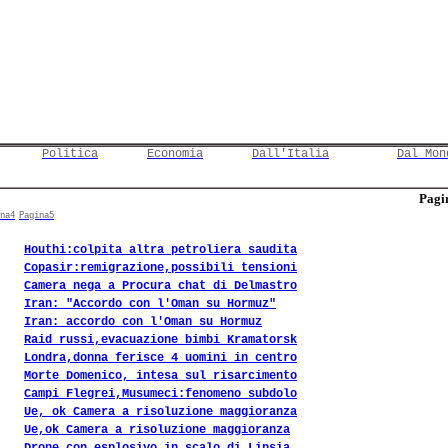
Politica
Economia
Dall'Italia
Dal Mon
Pagin
na4
Pagina5
Houthi:colpita altra petroliera saudita
Copasir:remigrazione,possibili tensioni
Camera nega a Procura chat di Delmastro
Iran: "Accordo con l'Oman su Hormuz"
Iran: accordo con l'Oman su Hormuz
Raid russi,evacuazione bimbi Kramatorsk
Londra,donna ferisce 4 uomini in centro
Morte Domenico, intesa sul risarcimento
Campi Flegrei,Musumeci:fenomeno subdolo
Ue, ok Camera a risoluzione maggioranza
Ue,ok Camera a risoluzione maggioranza