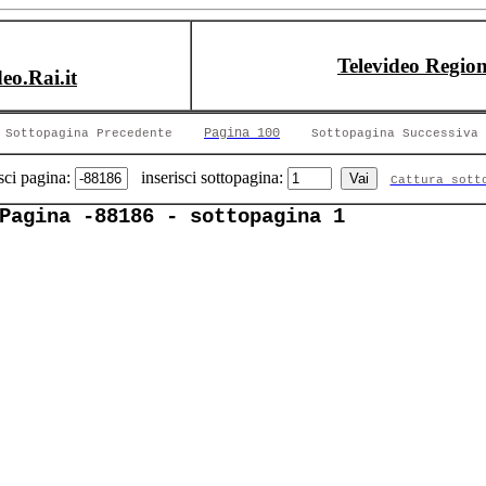
Televideo Region
deo.Rai.it
Pagina 100
Sottopagina Precedente
Sottopagina Successiva
sci pagina:
inserisci sottopagina:
Cattura sott
Pagina -88186 - sottopagina 1