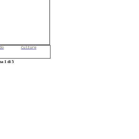
do
Culture
a 1 di 5