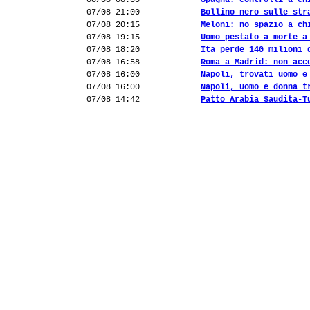
08/08 08:00
Spagna: controlli a ch
07/08 21:00
Bollino nero sulle str
07/08 20:15
Meloni: no spazio a ch
07/08 19:15
Uomo pestato a morte a
07/08 18:20
Ita perde 140 milioni 
07/08 16:58
Roma a Madrid: non acc
07/08 16:00
Napoli, trovati uomo e
07/08 16:00
Napoli, uomo e donna t
07/08 14:42
Patto Arabia Saudita-T