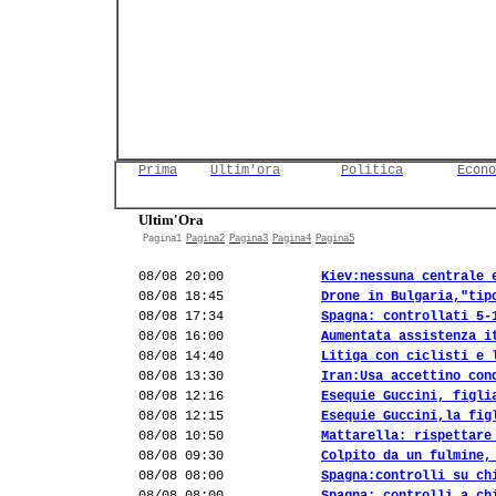
Prima
Ultim'ora
Politica
Econo
Ultim'Ora
Pagina1
Pagina2
Pagina3
Pagina4
Pagina5
08/08 20:00
Kiev:nessuna centrale 
08/08 18:45
Drone in Bulgaria,"tip
08/08 17:34
Spagna: controllati 5-
08/08 16:00
Aumentata assistenza i
08/08 14:40
Litiga con ciclisti e 
08/08 13:30
Iran:Usa accettino con
08/08 12:16
Esequie Guccini, figli
08/08 12:15
Esequie Guccini,la fig
08/08 10:50
Mattarella: rispettare
08/08 09:30
Colpito da un fulmine,
08/08 08:00
Spagna:controlli su ch