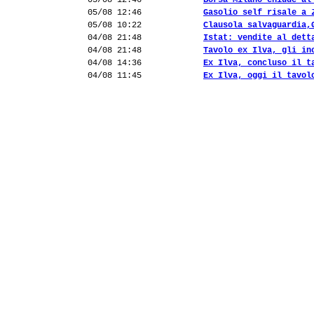
05/08 12:46
Borsa Milano chiude al
05/08 12:46
Gasolio self risale a 
05/08 10:22
Clausola salvaguardia,
04/08 21:48
Istat: vendite al dett
04/08 21:48
Tavolo ex Ilva, gli in
04/08 14:36
Ex Ilva, concluso il t
04/08 11:45
Ex Ilva, oggi il tavol