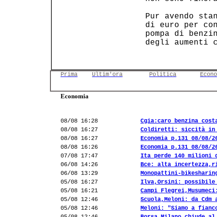
 Pur avendo stan
 di euro per con
 pompa di benzin
 degli aumenti c
Prima
Ultim'ora
Politica
Econo
Economia
08/08 16:28
Cgia:caro benzina cost
08/08 16:27
Coldiretti: siccità in
08/08 16:27
Economia p.131 08/08/2
08/08 16:26
Economia p.131 08/08/2
07/08 17:47
Ita perde 140 milioni 
06/08 14:26
Bce: alta incertezza,r
06/08 13:29
Monopattini-bikesharin
05/08 16:27
Ilva,Orsini: possibile
05/08 16:21
Campi Flegrei,Musumeci
05/08 12:46
Scuola,Meloni: da Cdm 
05/08 12:46
Meloni: "Siamo a fianc