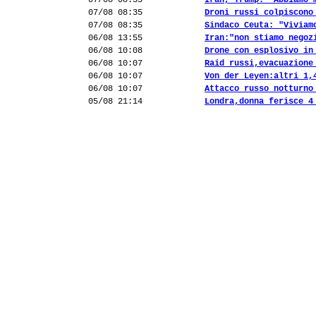
07/08 08:35
Iran, Trump: "Abbiamo 
07/08 08:35
Droni russi colpiscono
07/08 08:35
Sindaco Ceuta: "Viviam
06/08 13:55
Iran:"non stiamo negoz
06/08 10:08
Drone con esplosivo in
06/08 10:07
Raid russi,evacuazione
06/08 10:07
Von der Leyen:altri 1,
06/08 10:07
Attacco russo notturno
05/08 21:14
Londra,donna ferisce 4