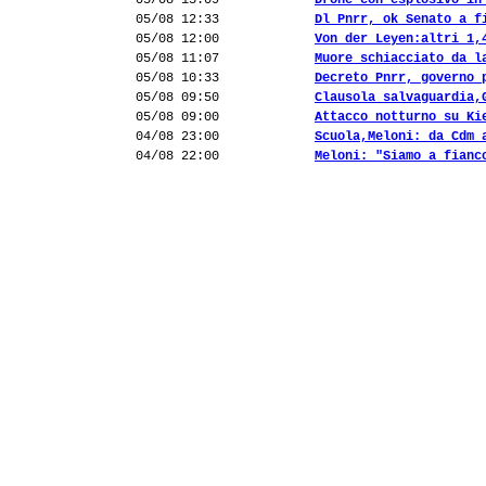
05/08 13:09
Drone con esplosivo in
05/08 12:33
Dl Pnrr, ok Senato a f
05/08 12:00
Von der Leyen:altri 1,
05/08 11:07
Muore schiacciato da l
05/08 10:33
Decreto Pnrr, governo 
05/08 09:50
Clausola salvaguardia,
05/08 09:00
Attacco notturno su Ki
04/08 23:00
Scuola,Meloni: da Cdm 
04/08 22:00
Meloni: "Siamo a fianc