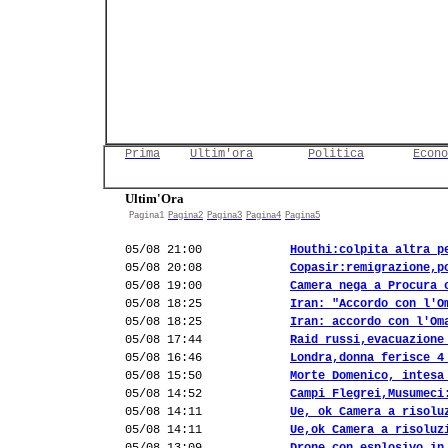
Prima
Ultim'ora
Politica
Econo
Ultim'Ora
Pagina1
Pagina2
Pagina3
Pagina4
Pagina5
05/08 21:00
Houthi:colpita altra p
05/08 20:08
Copasir:remigrazione,p
05/08 19:00
Camera nega a Procura 
05/08 18:25
Iran: "Accordo con l'O
05/08 18:25
Iran: accordo con l'Om
05/08 17:44
Raid russi,evacuazione
05/08 16:46
Londra,donna ferisce 4
05/08 15:50
Morte Domenico, intesa
05/08 14:52
Campi Flegrei,Musumeci
05/08 14:11
Ue, ok Camera a risolu
05/08 14:11
Ue,ok Camera a risoluz