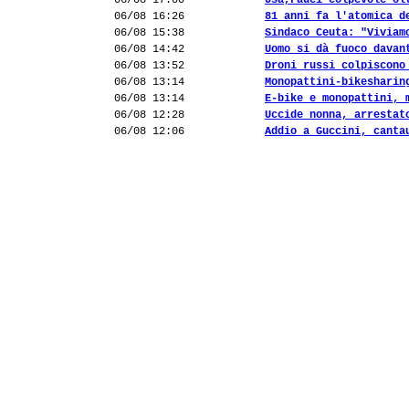
06/08 17:00
Usa,Fauci colpevole ol
06/08 16:26
81 anni fa l'atomica d
06/08 15:38
Sindaco Ceuta: "Viviam
06/08 14:42
Uomo si dà fuoco davan
06/08 13:52
Droni russi colpiscono
06/08 13:14
Monopattini-bikesharin
06/08 13:14
E-bike e monopattini, 
06/08 12:28
Uccide nonna, arrestat
06/08 12:06
Addio a Guccini, canta