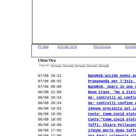
Prima
Ultim'ora
Politica
Econo
Ultim'Ora
Pagina1
Pagina2
Pagina3
Pagina4
Pagina5
Pagina6
07/08 10:12
Bangkok:uccide nonni,p
07/08 08:55
Propaganda per l'Isis,
07/08 08:00
Bangkok, spari in una 
06/08 21:00
Rogo Crans, "No a Ital
06/08 20:34
Ue: controlli ai confi
06/08 20:34
Ue: controlli confine 
06/08 19:52
14enne precipita sul L
06/08 19:05
Conte: Comm.Covid plot
06/08 19:05
Conte:"Comm.Covid plot
06/08 18:09
Tuffi: Chiara Pellacan
06/08 17:55
17enne morto dopo tuff