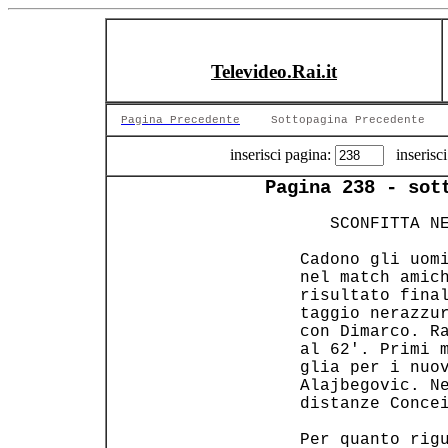
Televideo.Rai.it
Pagina Precedente
Sottopagina Precedente
inserisci pagina:
inserisci
Pagina 238 - sot
    SCONFITTA NE
 Cadono gli uomi
 nel match amich
 risultato final
 taggio nerazzur
 con Dimarco. Ra
 al 62'. Primi m
 glia per i nuov
 Alajbegovic. Ne
 distanze Concei
 Per quanto rigu