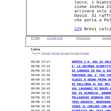
 tacco, i bianco
 zione Joshua Zi
 arrivare solo i
 David. Si raffr
 che porta a Pel
229
 Brevi calc
Prima
Ultim'ora
Politica
Econo
Calcio
Pagina1
Pagina2
Pagina3
Pagina4
Pagina5
Pagina6
08/08 23:27
DOPPIO 1-0, GOL DI SOL
08/08 23:15
E' LA SECONDA SCONFITT
08/08 23:13
DI LORENZO IN GOL A IN
08/08 22:58
PARTENZA DAL 1' PER TA
08/08 22:46
VLASIC A SEGNO PRIMA D
08/08 21:29
DI DALLINGA IL GOL DEI
08/08 20:45
GOL LAGUNARI DI BUSIO 
08/08 19:12
GOL DI SCAMACCA, SAMAR
08/08 18:23
PELLEGRINI RINNOVA PER
08/08 17:38
TRIS AUGUSTA, NEROVERD
08/08 16:34
VINCE IL CHELSEA CON U