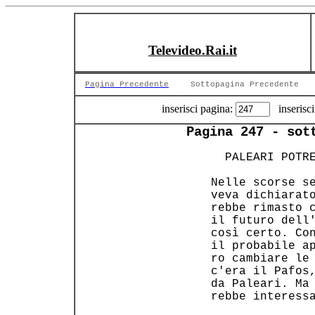
Televideo.Rai.it
Pagina Precedente
Sottopagina Precedente
inserisci pagina:
inserisci
Pagina 247 - sot
   PALEARI POTRE
 Nelle scorse se
 veva dichiarato
 rebbe rimasto c
 il futuro dell'
 così certo. Con
 il probabile ap
 ro cambiare le 
 c'era il Pafos,
 da Paleari. Ma 
 rebbe interessa