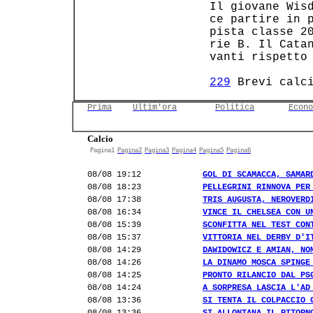
 Il giovane Wisd
 ce partire in p
 pista classe 20
 rie B. Il Catan
 vanti rispetto 
229
 Brevi calc
Prima
Ultim'ora
Politica
Econo
Calcio
Pagina1
Pagina2
Pagina3
Pagina4
Pagina5
Pagina6
08/08 19:12
GOL DI SCAMACCA, SAMAR
08/08 18:23
PELLEGRINI RINNOVA PER
08/08 17:38
TRIS AUGUSTA, NEROVERD
08/08 16:34
VINCE IL CHELSEA CON U
08/08 15:39
SCONFITTA NEL TEST CON
08/08 15:37
VITTORIA NEL DERBY D'I
08/08 14:29
DAWIDOWICZ E AMIAN, NO
08/08 14:26
LA DINAMO MOSCA SPINGE
08/08 14:25
PRONTO RILANCIO DAL PS
08/08 14:24
A SORPRESA LASCIA L'AD
08/08 13:36
SI TENTA IL COLPACCIO 