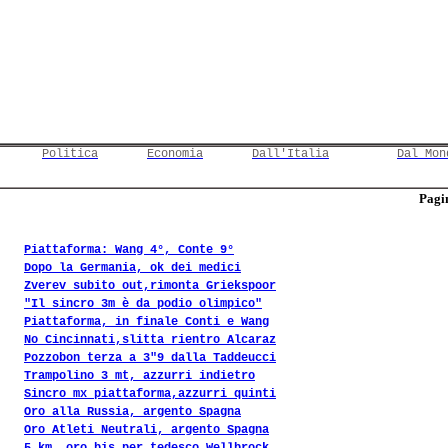
Politica
Economia
Dall'Italia
Dal Mon
Pagin
Piattaforma: Wang 4°, Conte 9°
Dopo la Germania, ok dei medici
Zverev subito out,rimonta Griekspoor
"Il sincro 3m è da podio olimpico"
Piattaforma, in finale Conti e Wang
No Cincinnati,slitta rientro Alcaraz
Pozzobon terza a 3"9 dalla Taddeucci
Trampolino 3 mt, azzurri indietro
Sincro mx piattaforma,azzurri quinti
Oro alla Russia, argento Spagna
Oro Atleti Neutrali, argento Spagna