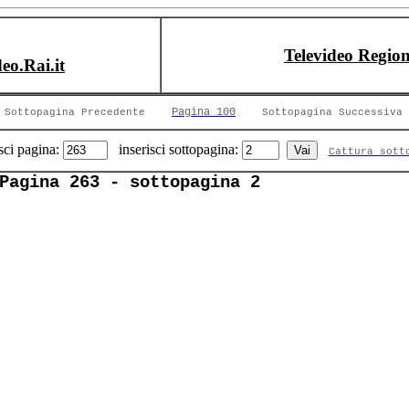
Televideo Region
deo.Rai.it
Pagina 100
Sottopagina Precedente
Sottopagina Successiva
sci pagina:
inserisci sottopagina:
Cattura sott
Pagina 263 - sottopagina 2