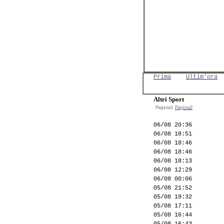
Prima
Ultim'ora
Altri Sport
Pagina1
Pagina2
06/08 20:36
06/08 18:51
06/08 18:46
06/08 18:46
06/08 18:13
06/08 12:29
06/08 00:06
05/08 21:52
05/08 19:32
05/08 17:11
05/08 16:44