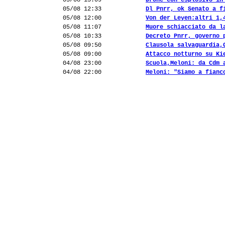
05/08 13:09
Drone con esplosivo in
05/08 12:33
Dl Pnrr, ok Senato a f
05/08 12:00
Von der Leyen:altri 1,
05/08 11:07
Muore schiacciato da l
05/08 10:33
Decreto Pnrr, governo 
05/08 09:50
Clausola salvaguardia,
05/08 09:00
Attacco notturno su Ki
04/08 23:00
Scuola,Meloni: da Cdm 
04/08 22:00
Meloni: "Siamo a fianc