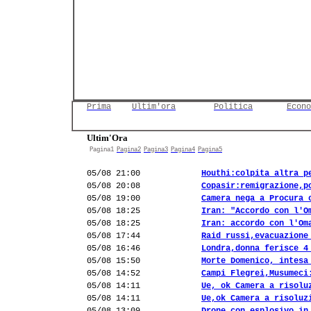
Prima
Ultim'ora
Politica
Econo
Ultim'Ora
Pagina1
Pagina2
Pagina3
Pagina4
Pagina5
05/08 21:00
Houthi:colpita altra p
05/08 20:08
Copasir:remigrazione,p
05/08 19:00
Camera nega a Procura 
05/08 18:25
Iran: "Accordo con l'O
05/08 18:25
Iran: accordo con l'Om
05/08 17:44
Raid russi,evacuazione
05/08 16:46
Londra,donna ferisce 4
05/08 15:50
Morte Domenico, intesa
05/08 14:52
Campi Flegrei,Musumeci
05/08 14:11
Ue, ok Camera a risolu
05/08 14:11
Ue,ok Camera a risoluz