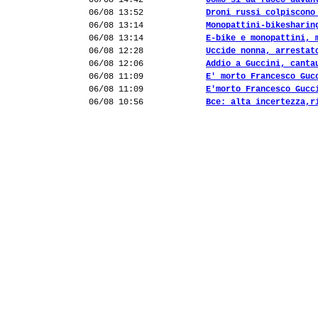
06/08 14:42
Uomo si dà fuoco davan
06/08 13:52
Droni russi colpiscono
06/08 13:14
Monopattini-bikesharin
06/08 13:14
E-bike e monopattini, 
06/08 12:28
Uccide nonna, arrestat
06/08 12:06
Addio a Guccini, canta
06/08 11:09
E' morto Francesco Guc
06/08 11:09
E'morto Francesco Gucc
06/08 10:56
Bce: alta incertezza,r