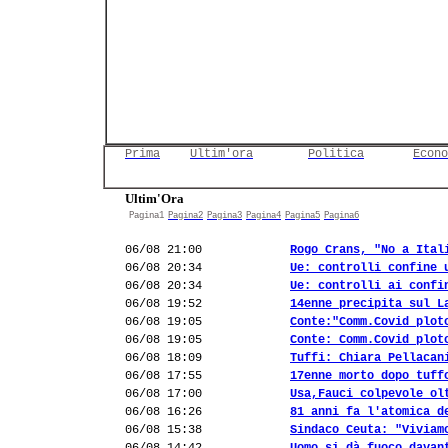
Prima
Ultim'ora
Politica
Econo
Ultim'Ora
Pagina1
Pagina2
Pagina3
Pagina4
Pagina5
Pagina6
06/08 21:00
Rogo Crans, "No a Ital
06/08 20:34
Ue: controlli confine 
06/08 20:34
Ue: controlli ai confi
06/08 19:52
14enne precipita sul L
06/08 19:05
Conte:"Comm.Covid plot
06/08 19:05
Conte: Comm.Covid plot
06/08 18:09
Tuffi: Chiara Pellacan
06/08 17:55
17enne morto dopo tuff
06/08 17:00
Usa,Fauci colpevole ol
06/08 16:26
81 anni fa l'atomica d
06/08 15:38
Sindaco Ceuta: "Viviam