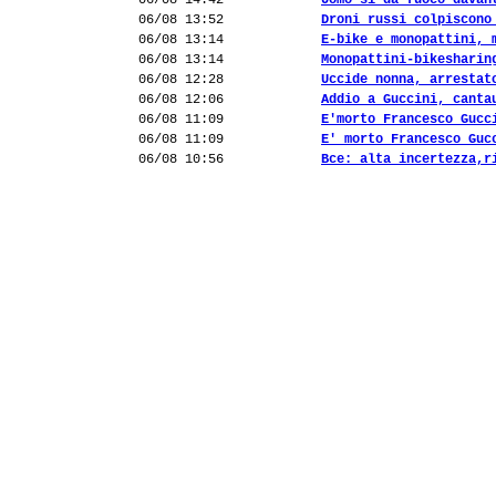
06/08 14:42
Uomo si dà fuoco davan
06/08 13:52
Droni russi colpiscono
06/08 13:14
E-bike e monopattini, 
06/08 13:14
Monopattini-bikesharin
06/08 12:28
Uccide nonna, arrestat
06/08 12:06
Addio a Guccini, canta
06/08 11:09
E'morto Francesco Gucc
06/08 11:09
E' morto Francesco Guc
06/08 10:56
Bce: alta incertezza,r