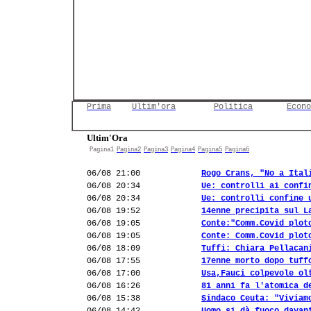
Prima
Ultim'ora
Politica
Econo
Ultim'Ora
Pagina1
Pagina2
Pagina3
Pagina4
Pagina5
Pagina6
06/08 21:00
Rogo Crans, "No a Ital
06/08 20:34
Ue: controlli ai confi
06/08 20:34
Ue: controlli confine 
06/08 19:52
14enne precipita sul L
06/08 19:05
Conte:"Comm.Covid plot
06/08 19:05
Conte: Comm.Covid plot
06/08 18:09
Tuffi: Chiara Pellacan
06/08 17:55
17enne morto dopo tuff
06/08 17:00
Usa,Fauci colpevole ol
06/08 16:26
81 anni fa l'atomica d
06/08 15:38
Sindaco Ceuta: "Viviam