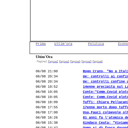
Prima
Ultim'ora
Politica
Econo
Ultim'Ora
Pagina1
Pagina2
Pagina3
Pagina4
Pagina5
Pagina6
06/08 21:00
Rogo Crans, "No a Ital
06/08 20:34
Ue: controlli ai confi
06/08 20:34
Ue: controlli confine 
06/08 19:52
14enne precipita sul L
06/08 19:05
Conte:"Comm.Covid plot
06/08 19:05
Conte: Comm.Covid plot
06/08 18:09
Tuffi: Chiara Pellacan
06/08 17:55
17enne morto dopo tuff
06/08 17:00
Usa,Fauci colpevole ol
06/08 16:26
81 anni fa l'atomica d
06/08 15:38
Sindaco Ceuta: "Viviam