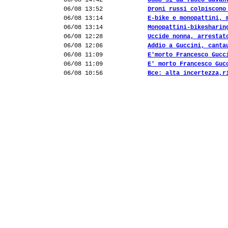
06/08 14:42
Uomo si dà fuoco davan
06/08 13:52
Droni russi colpiscono
06/08 13:14
E-bike e monopattini, 
06/08 13:14
Monopattini-bikesharin
06/08 12:28
Uccide nonna, arrestat
06/08 12:06
Addio a Guccini, canta
06/08 11:09
E'morto Francesco Gucc
06/08 11:09
E' morto Francesco Guc
06/08 10:56
Bce: alta incertezza,r