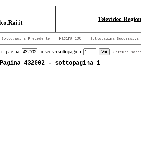
Televideo Region
deo.Rai.it
Pagina 100
Sottopagina Precedente
Sottopagina Successiva
sci pagina:
inserisci sottopagina:
Cattura sott
Pagina 432002 - sottopagina 1