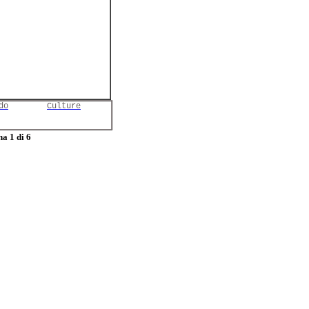
do
Culture
a 1 di 6