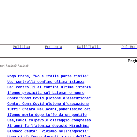
Politica
Economia
Dall'Italia
Dal Mon
Pagin
na4
Pagina5
Pagina6
Rogo Crans, "No a Italia parte civile"
Ue: controlli confine ultima istanza
Ue: controlli ai confini ultima istanza
14enne precipita sul Latemar e muore
Conte:"Comm.Covid plotone d'esecuzione"
Conte: Comm.Covid plotone d'esecuzione
Tuffi: Chiara Pellacani,pokerissimo ori
17enne morto dopo tuffo da un pontile
Usa,Fauci colpevole oltraggio Congresso
81 anni fa l'atomica devastò Hiroshima
Sindaco Ceuta: "Viviamo nell'angoscia"