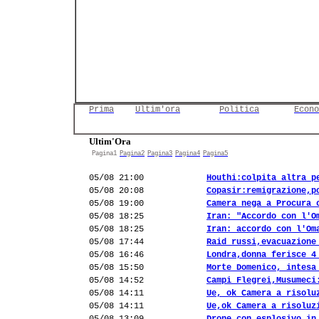
Prima
Ultim'ora
Politica
Econo
Ultim'Ora
Pagina1
Pagina2
Pagina3
Pagina4
Pagina5
05/08 21:00
Houthi:colpita altra p
05/08 20:08
Copasir:remigrazione,p
05/08 19:00
Camera nega a Procura 
05/08 18:25
Iran: "Accordo con l'O
05/08 18:25
Iran: accordo con l'Om
05/08 17:44
Raid russi,evacuazione
05/08 16:46
Londra,donna ferisce 4
05/08 15:50
Morte Domenico, intesa
05/08 14:52
Campi Flegrei,Musumeci
05/08 14:11
Ue, ok Camera a risolu
05/08 14:11
Ue,ok Camera a risoluz