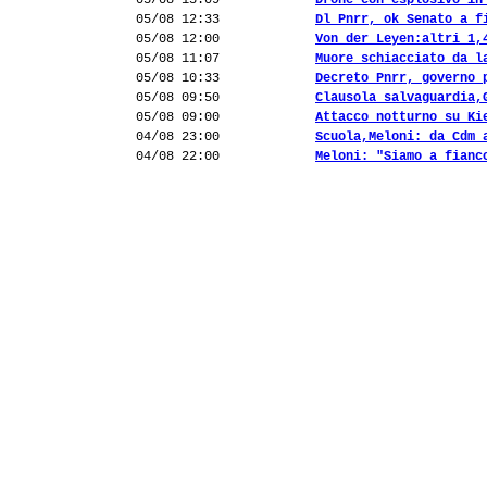
05/08 13:09
Drone con esplosivo in
05/08 12:33
Dl Pnrr, ok Senato a f
05/08 12:00
Von der Leyen:altri 1,
05/08 11:07
Muore schiacciato da l
05/08 10:33
Decreto Pnrr, governo 
05/08 09:50
Clausola salvaguardia,
05/08 09:00
Attacco notturno su Ki
04/08 23:00
Scuola,Meloni: da Cdm 
04/08 22:00
Meloni: "Siamo a fianc