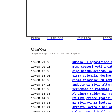
Prima
Ultim'ora
Politica
Econo
Ultim'Ora
Pagina1
Pagina2
Pagina3
Pagina4
Pagina5
10/08 21:00
Russia, l'opposizione 
10/08 20:10
Etna,sospesi voli a Ca
10/08 19:00
Gip: nessun accordo La
10/08 18:05
Sisma Colombia, decine
10/08 18:05
Sisma Colombia: 20 mor
10/08 17:10
Indotto ex Ilva: allar
10/08 16:05
Terremoto in Colombia,
10/08 15:38
Al cinema Spider-Man r
10/08 14:35
Ex Ilva,cresce ipotesi
10/08 14:35
Ex Ilva,avanza ipotesi
10/08 13:24
Arresto Lavitola per a