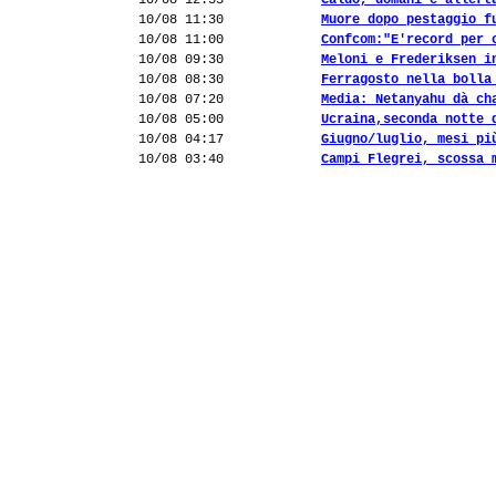
10/08 12:35
Caldo, domani è allert
10/08 11:30
Muore dopo pestaggio f
10/08 11:00
Confcom:"E'record per 
10/08 09:30
Meloni e Frederiksen i
10/08 08:30
Ferragosto nella bolla
10/08 07:20
Media: Netanyahu dà ch
10/08 05:00
Ucraina,seconda notte 
10/08 04:17
Giugno/luglio, mesi pi
10/08 03:40
Campi Flegrei, scossa 