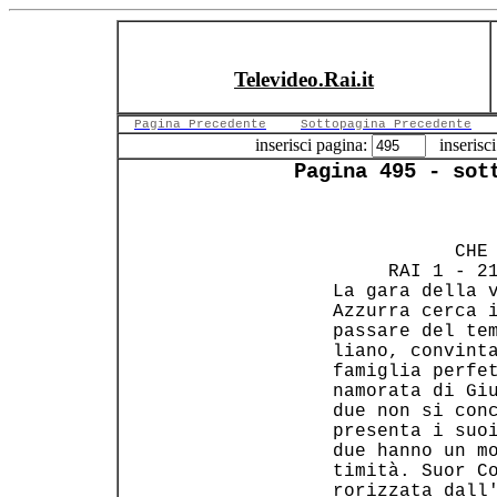
Televideo.Rai.it
Pagina Precedente
Sottopagina Precedente
inserisci pagina:
inserisci
Pagina 495 - sot
                
            CHE 
      RAI 1 - 21
 La gara della v
 Azzurra cerca i
 passare del tem
 liano, convinta
 famiglia perfet
 namorata di Giu
 due non si conc
 presenta i suoi
 due hanno un mo
 timità. Suor Co
 rorizzata dall'