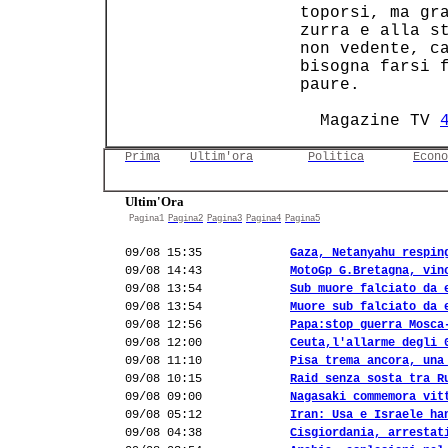
 toporsi, ma gra
 zurra e alla st
 non vedente, ca
 bisogna farsi f
 paure.         
   Magazine TV 
Prima
Ultim'ora
Politica
Econo
Ultim'Ora
Pagina1
Pagina2
Pagina3
Pagina4
Pagina5
09/08 15:35
Gaza, Netanyahu respin
09/08 14:43
MotoGp G.Bretagna, vin
09/08 13:54
Sub muore falciato da 
09/08 13:54
Muore sub falciato da 
09/08 12:56
Papa:stop guerra Mosca
09/08 12:00
Ceuta,l'allarme degli 
09/08 11:10
Pisa trema ancora, una
09/08 10:15
Raid senza sosta tra R
09/08 09:00
Nagasaki commemora vit
09/08 05:12
Iran: Usa e Israele ha
09/08 04:38
Cisgiordania, arrestat