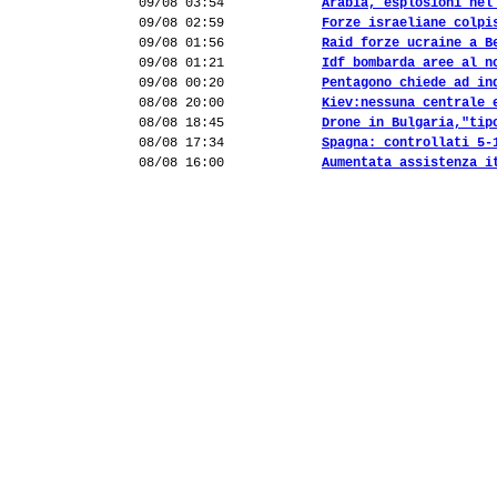
09/08 03:54
Arabia, esplosioni nel
09/08 02:59
Forze israeliane colpi
09/08 01:56
Raid forze ucraine a B
09/08 01:21
Idf bombarda aree al n
09/08 00:20
Pentagono chiede ad in
08/08 20:00
Kiev:nessuna centrale 
08/08 18:45
Drone in Bulgaria,"tip
08/08 17:34
Spagna: controllati 5-
08/08 16:00
Aumentata assistenza i