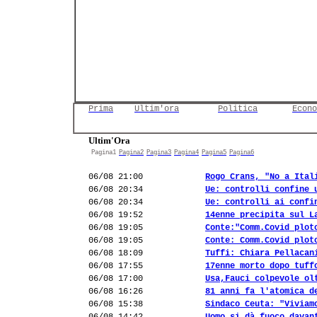
Prima
Ultim'ora
Politica
Econo
Ultim'Ora
Pagina1
Pagina2
Pagina3
Pagina4
Pagina5
Pagina6
06/08 21:00
Rogo Crans, "No a Ital
06/08 20:34
Ue: controlli confine 
06/08 20:34
Ue: controlli ai confi
06/08 19:52
14enne precipita sul L
06/08 19:05
Conte:"Comm.Covid plot
06/08 19:05
Conte: Comm.Covid plot
06/08 18:09
Tuffi: Chiara Pellacan
06/08 17:55
17enne morto dopo tuff
06/08 17:00
Usa,Fauci colpevole ol
06/08 16:26
81 anni fa l'atomica d
06/08 15:38
Sindaco Ceuta: "Viviam