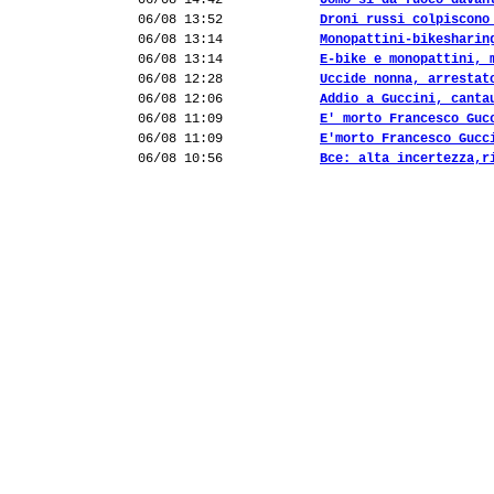
06/08 14:42
Uomo si dà fuoco davan
06/08 13:52
Droni russi colpiscono
06/08 13:14
Monopattini-bikesharin
06/08 13:14
E-bike e monopattini, 
06/08 12:28
Uccide nonna, arrestat
06/08 12:06
Addio a Guccini, canta
06/08 11:09
E' morto Francesco Guc
06/08 11:09
E'morto Francesco Gucc
06/08 10:56
Bce: alta incertezza,r