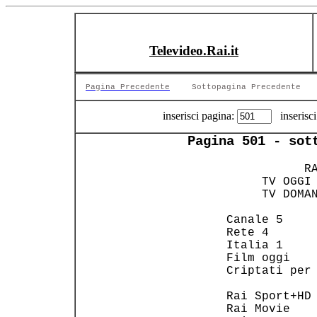
Televideo.Rai.it
Pagina Precedente
Sottopagina Precedente
inserisci pagina:
inserisci
Pagina 501 - sot
              RA
   TV OGGI
   TV DOMA
   Canale 5    
   Rete 4      
   Italia 1    
   Film oggi   
   Criptati per
   Rai Sport+HD
   Rai Movie   