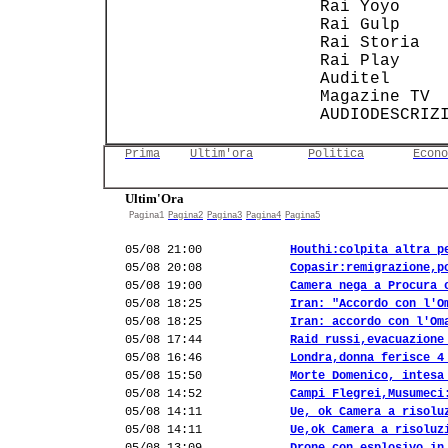
   Rai Yoyo    
   Rai Gulp    
   Rai Storia  
   Rai Play    
   Auditel     
   Magazine TV 
Prima
Ultim'ora
Politica
Econo
Ultim'Ora
Pagina1
Pagina2
Pagina3
Pagina4
Pagina5
05/08 21:00
Houthi:colpita altra p
05/08 20:08
Copasir:remigrazione,p
05/08 19:00
Camera nega a Procura 
05/08 18:25
Iran: "Accordo con l'O
05/08 18:25
Iran: accordo con l'Om
05/08 17:44
Raid russi,evacuazione
05/08 16:46
Londra,donna ferisce 4
05/08 15:50
Morte Domenico, intesa
05/08 14:52
Campi Flegrei,Musumeci
05/08 14:11
Ue, ok Camera a risolu
05/08 14:11
Ue,ok Camera a risoluz