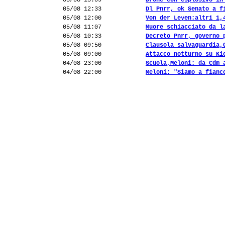
05/08 13:09
Drone con esplosivo in
05/08 12:33
Dl Pnrr, ok Senato a f
05/08 12:00
Von der Leyen:altri 1,
05/08 11:07
Muore schiacciato da l
05/08 10:33
Decreto Pnrr, governo 
05/08 09:50
Clausola salvaguardia,
05/08 09:00
Attacco notturno su Ki
04/08 23:00
Scuola,Meloni: da Cdm 
04/08 22:00
Meloni: "Siamo a fianc