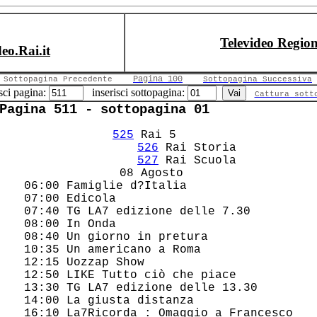
Televideo Region
deo.Rai.it
Pagina 100
Sottopagina Precedente
Sottopagina Successiva
sci pagina:
inserisci sottopagina:
Cattura sott
Pagina 511 - sottopagina 01
525
 Rai 5        

526
 Rai Storia   

527
 Rai Scuola   

     08 Agosto       

 06:00 Famiglie d?Italia                

 07:00 Edicola                          

 07:40 TG LA7 edizione delle 7.30       

 08:00 In Onda                          

 08:40 Un giorno in pretura             

 10:35 Un americano a Roma              

 12:15 Uozzap Show                      

 12:50 LIKE Tutto ciò che piace         

 13:30 TG LA7 edizione delle 13.30      

 14:00 La giusta distanza               

 16:10 La7Ricorda : Omaggio a Francesco 
