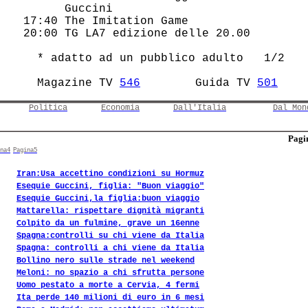
       Guccini                          

 17:40 The Imitation Game               

 20:00 TG LA7 edizione delle 20.00      

   * adatto ad un pubblico adulto   1/2 

   Magazine TV 
546
        Guida TV 
501
Politica
Economia
Dall'Italia
Dal Mon
Pagin
na4
Pagina5
Iran:Usa accettino condizioni su Hormuz
Esequie Guccini, figlia: "Buon viaggio"
Esequie Guccini,la figlia:buon viaggio
Mattarella: rispettare dignità migranti
Colpito da un fulmine, grave un 16enne
Spagna:controlli su chi viene da Italia
Spagna: controlli a chi viene da Italia
Bollino nero sulle strade nel weekend
Meloni: no spazio a chi sfrutta persone
Uomo pestato a morte a Cervia, 4 fermi
Ita perde 140 milioni di euro in 6 mesi