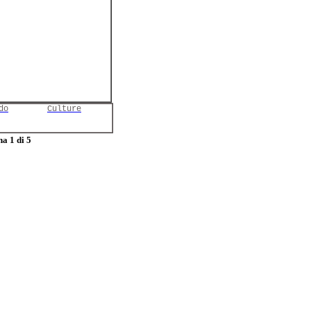
do
Culture
a 1 di 5