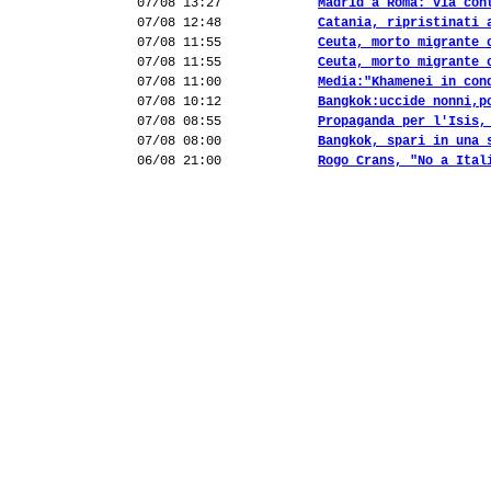
07/08 13:27
Madrid a Roma: via con
07/08 12:48
Catania, ripristinati 
07/08 11:55
Ceuta, morto migrante 
07/08 11:55
Ceuta, morto migrante 
07/08 11:00
Media:"Khamenei in con
07/08 10:12
Bangkok:uccide nonni,p
07/08 08:55
Propaganda per l'Isis,
07/08 08:00
Bangkok, spari in una 
06/08 21:00
Rogo Crans, "No a Ital