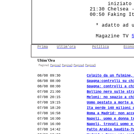
       iniziato 
 21:30 Chelsea -
 00:50 Faking It
   * adatto ad u
   Magazine TV 
Prima
Ultim'ora
Politica
Econo
Ultim'Ora
Pagina1
Pagina2
Pagina3
Pagina4
Pagina5
08/08 09:30
Colpito da un fulmine,
08/08 08:00
Spagna:controlli su ch
08/08 08:00
Spagna: controlli a ch
07/08 21:00
Bollino nero sulle str
07/08 20:15
Meloni: no spazio a ch
07/08 19:15
Uomo pestato a morte a
07/08 18:20
Ita perde 140 milioni 
07/08 16:58
Roma a Madrid: non acc
07/08 16:00
Napoli, uomo e donna t
07/08 16:00
Napoli, trovati uomo e
07/08 14:42
Patto Arabia Saudita-T