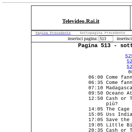
Televideo.Rai.it
Pagina Precedente
Sottopagina Precedente
inserisci pagina:
inserisci
Pagina 513 - sot
52
5
5
     0
 06:00 Come fann
 06:35 Come fann
 07:10 Madagasca
 09:50 Oceano At
 12:50 Cash or T
       più?     
 14:05 The Cage 
 15:05 Uss India
 17:05 Save the 
 19:05 Little Bi
 20:35 Cash or T