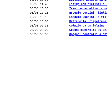
08/08 16:00
Aumentata assistenza i
08/08 14:40
Litiga con ciclisti e 
08/08 13:30
Iran:Usa accettino con
08/08 12:16
Esequie Guccini, figli
08/08 12:15
Esequie Guccini,la fig
08/08 10:50
Mattarella: rispettare
08/08 09:30
Colpito da un fulmine,
08/08 08:00
Spagna:controlli su ch
08/08 08:00
Spagna: controlli a ch