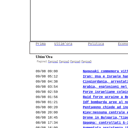
Prima
Ultim'ora
Politica
Econo
Ultim'Ora
Pagina1
Pagina2
Pagina3
Pagina4
Pagina5
09/08 09:00
Nagasaki commemora vit
09/08 05:12
Iran: Usa e Israele ha
09/08 04:38
Cisgiordania, arrestat
09/08 03:54
Arabia, esplosioni nel
09/08 02:59
Forze israeliane colpi
09/08 01:56
Raid forze ucraine a B
09/08 01:21
Idf bombarda aree al n
09/08 00:20
Pentagono chiede ad in
08/08 20:00
Kiev:nessuna centrale 
08/08 18:45
Drone in Bulgaria,"tip
08/08 17:34
Spagna: controllati 5-