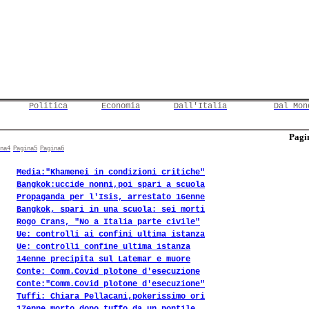
Politica
Economia
Dall'Italia
Dal Mon
Pagin
na4
Pagina5
Pagina6
Media:"Khamenei in condizioni critiche"
Bangkok:uccide nonni,poi spari a scuola
Propaganda per l'Isis, arrestato 16enne
Bangkok, spari in una scuola: sei morti
Rogo Crans, "No a Italia parte civile"
Ue: controlli ai confini ultima istanza
Ue: controlli confine ultima istanza
14enne precipita sul Latemar e muore
Conte: Comm.Covid plotone d'esecuzione
Conte:"Comm.Covid plotone d'esecuzione"
Tuffi: Chiara Pellacani,pokerissimo ori