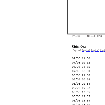
Prima
Ultim'ora
Ultim'Ora
Pagina1
Pagina2
Pagina3
Pagi
07/08 11:00
07/08 10:12
07/08 08:55
07/08 08:00
06/08 21:00
06/08 20:34
06/08 20:34
06/08 19:52
06/08 19:05
06/08 19:05
06/08 18:09