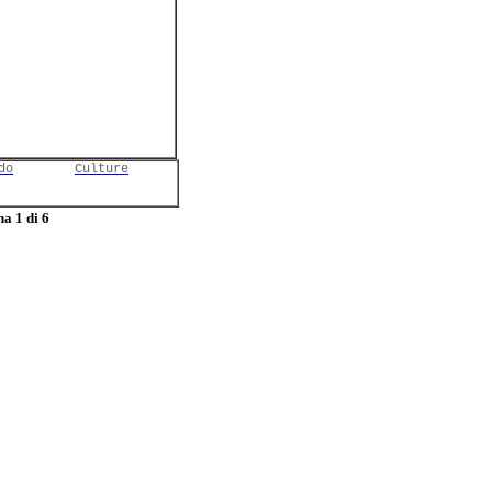
do
Culture
a 1 di 6