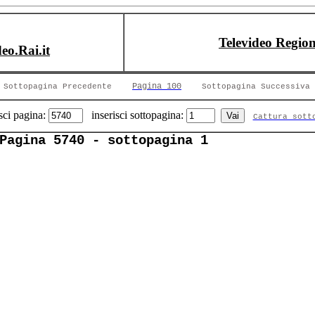
Televideo Region
deo.Rai.it
Pagina 100
Sottopagina Precedente
Sottopagina Successiva
sci pagina:
inserisci sottopagina:
Cattura sott
Pagina 5740 - sottopagina 1