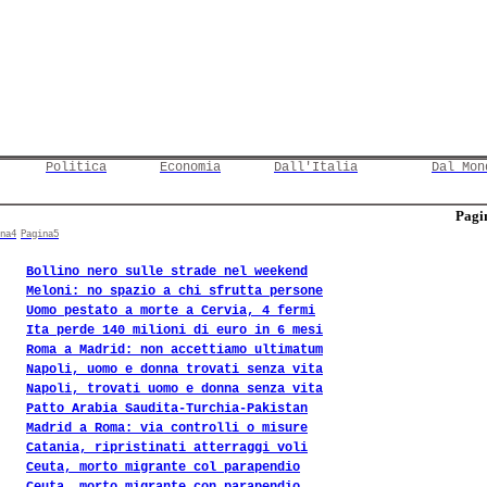
Politica
Economia
Dall'Italia
Dal Mon
Pagin
na4
Pagina5
Bollino nero sulle strade nel weekend
Meloni: no spazio a chi sfrutta persone
Uomo pestato a morte a Cervia, 4 fermi
Ita perde 140 milioni di euro in 6 mesi
Roma a Madrid: non accettiamo ultimatum
Napoli, uomo e donna trovati senza vita
Napoli, trovati uomo e donna senza vita
Patto Arabia Saudita-Turchia-Pakistan
Madrid a Roma: via controlli o misure
Catania, ripristinati atterraggi voli
Ceuta, morto migrante col parapendio