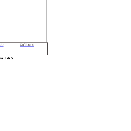
do
Culture
a 1 di 5