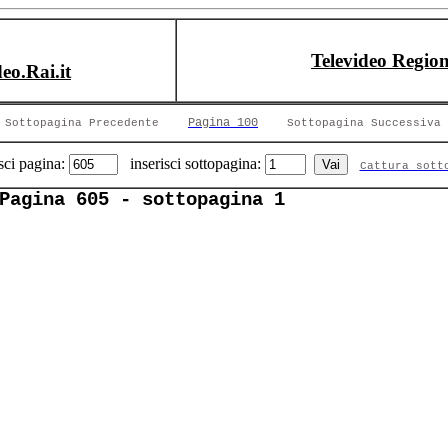
Televideo Region
deo.Rai.it
Pagina 100
Sottopagina Precedente
Sottopagina Successiva
sci pagina:
inserisci sottopagina:
Cattura sott
Pagina 605 - sottopagina 1