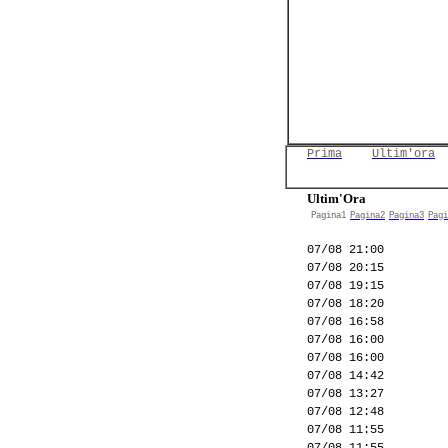
Prima
Ultim'ora
Ultim'Ora
Pagina1
Pagina2
Pagina3
Pagi
07/08 21:00
07/08 20:15
07/08 19:15
07/08 18:20
07/08 16:58
07/08 16:00
07/08 16:00
07/08 14:42
07/08 13:27
07/08 12:48
07/08 11:55