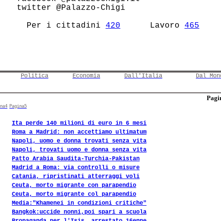
 twitter @Palazzo-Chigi                 

   Per i cittadini 
420
      Lavoro 
465
Politica
Economia
Dall'Italia
Dal Mon
Pagin
na4
Pagina5
Ita perde 140 milioni di euro in 6 mesi
Roma a Madrid: non accettiamo ultimatum
Napoli, uomo e donna trovati senza vita
Napoli, trovati uomo e donna senza vita
Patto Arabia Saudita-Turchia-Pakistan
Madrid a Roma: via controlli o misure
Catania, ripristinati atterraggi voli
Ceuta, morto migrante con parapendio
Ceuta, morto migrante col parapendio
Media:"Khamenei in condizioni critiche"
Bangkok:uccide nonni,poi spari a scuola