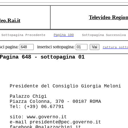
Televideo Region
deo.Rai.it
Pagina 100
Sottopagina Precedente
Sottopagina Successiva
sci pagina:
inserisci sottopagina:
Cattura sott
Pagina 648 - sottopagina 01
 Presidente del Consiglio Giorgia Meloni

 Palazzo Chigi                          

 Piazza Colonna, 370 - 00187 ROMA       

 Tel: (+39) 06.67791                    

 sito: www.governo.it                   

 e-mail presidente@pec.governo.it       

 facebook @palazzochigi.it              
