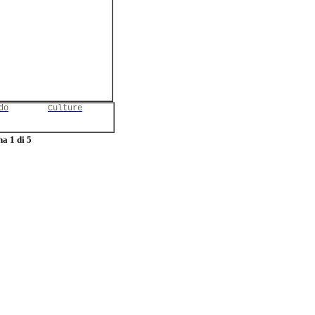
do
Culture
a 1 di 5