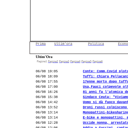
Prima
Ultim'ora
Politica
Econo
Ultim'Ora
Pagina1
Pagina2
Pagina3
Pagina4
Pagina5
Pagina6
06/08 19:05
Conte: Comm.Covid plot
06/08 18:09
Tuffi: Chiara Pellacan
06/08 17:55
17enne morto dopo tuff
06/08 17:00
Usa,Fauci colpevole ol
06/08 16:26
81 anni fa l'atomica d
06/08 15:38
Sindaco Ceuta: "Viviam
06/08 14:42
Uomo si dà fuoco davan
06/08 13:52
Droni russi colpiscono
06/08 13:14
Monopattini-bikesharin
06/08 13:14
E-bike e monopattini, 
06/08 12:28
Uccide nonna, arrestat