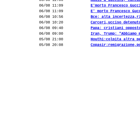
06/08 12:06
Addio a Guccini, canta
06/08 11:09
E'morto Francesco Gucc
06/08 11:09
E' morto Francesco Guc
06/08 10:56
Bce: alta incertezza,r
06/08 10:20
Carceri,ucciso detenut
06/08 09:40
Papa: cristiani oppost
06/08 09:00
Iran, Trump: "Abbiamo 
05/08 21:00
Houthi:colpita altra p
05/08 20:08
Copasir:remigrazione,p