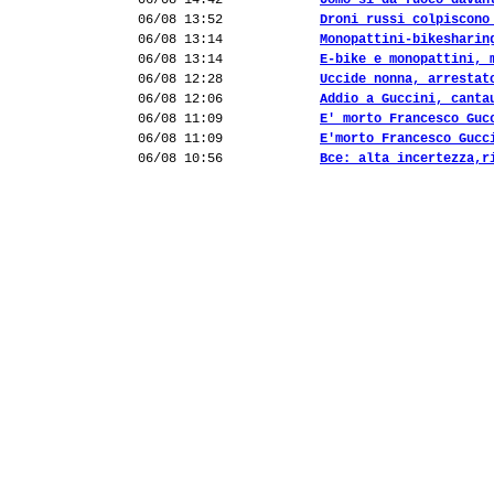
06/08 14:42
Uomo si dà fuoco davan
06/08 13:52
Droni russi colpiscono
06/08 13:14
Monopattini-bikesharin
06/08 13:14
E-bike e monopattini, 
06/08 12:28
Uccide nonna, arrestat
06/08 12:06
Addio a Guccini, canta
06/08 11:09
E' morto Francesco Guc
06/08 11:09
E'morto Francesco Gucc
06/08 10:56
Bce: alta incertezza,r