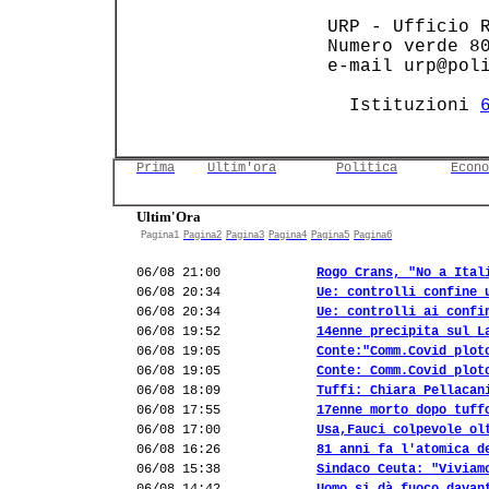
 URP - Ufficio R
 Numero verde 80
 e-mail urp@poli
   Istituzioni 
Prima
Ultim'ora
Politica
Econo
Ultim'Ora
Pagina1
Pagina2
Pagina3
Pagina4
Pagina5
Pagina6
06/08 21:00
Rogo Crans, "No a Ital
06/08 20:34
Ue: controlli confine 
06/08 20:34
Ue: controlli ai confi
06/08 19:52
14enne precipita sul L
06/08 19:05
Conte:"Comm.Covid plot
06/08 19:05
Conte: Comm.Covid plot
06/08 18:09
Tuffi: Chiara Pellacan
06/08 17:55
17enne morto dopo tuff
06/08 17:00
Usa,Fauci colpevole ol
06/08 16:26
81 anni fa l'atomica d
06/08 15:38
Sindaco Ceuta: "Viviam