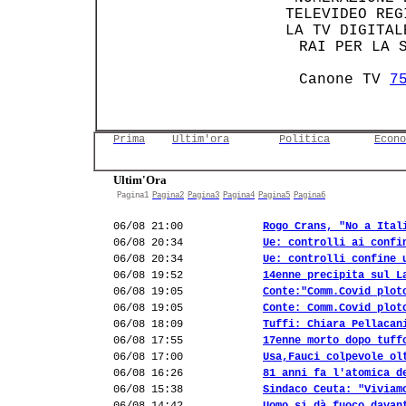
 TELEVIDEO REG
 LA TV DIGITAL
    RAI PER LA 
    Canone TV 
7
Prima
Ultim'ora
Politica
Econo
Ultim'Ora
Pagina1
Pagina2
Pagina3
Pagina4
Pagina5
Pagina6
06/08 21:00
Rogo Crans, "No a Ital
06/08 20:34
Ue: controlli ai confi
06/08 20:34
Ue: controlli confine 
06/08 19:52
14enne precipita sul L
06/08 19:05
Conte:"Comm.Covid plot
06/08 19:05
Conte: Comm.Covid plot
06/08 18:09
Tuffi: Chiara Pellacan
06/08 17:55
17enne morto dopo tuff
06/08 17:00
Usa,Fauci colpevole ol
06/08 16:26
81 anni fa l'atomica d
06/08 15:38
Sindaco Ceuta: "Viviam