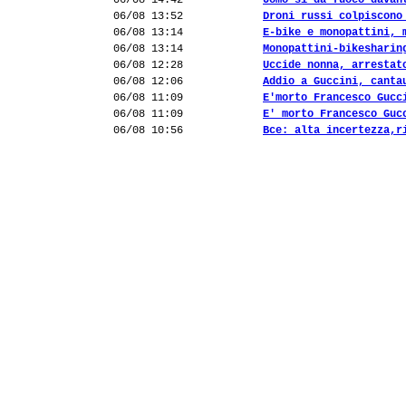
06/08 14:42
Uomo si dà fuoco davan
06/08 13:52
Droni russi colpiscono
06/08 13:14
E-bike e monopattini, 
06/08 13:14
Monopattini-bikesharin
06/08 12:28
Uccide nonna, arrestat
06/08 12:06
Addio a Guccini, canta
06/08 11:09
E'morto Francesco Gucc
06/08 11:09
E' morto Francesco Guc
06/08 10:56
Bce: alta incertezza,r