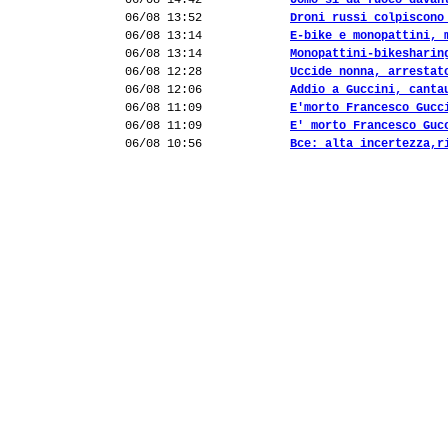
06/08 14:42
Uomo si dà fuoco davan
06/08 13:52
Droni russi colpiscono
06/08 13:14
E-bike e monopattini, 
06/08 13:14
Monopattini-bikesharin
06/08 12:28
Uccide nonna, arrestat
06/08 12:06
Addio a Guccini, canta
06/08 11:09
E'morto Francesco Gucc
06/08 11:09
E' morto Francesco Guc
06/08 10:56
Bce: alta incertezza,r