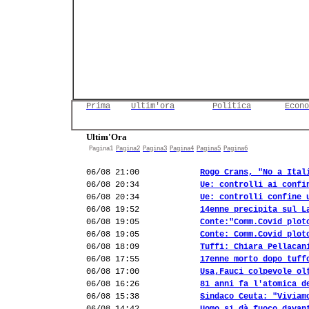
Prima
Ultim'ora
Politica
Econo
Ultim'Ora
Pagina1
Pagina2
Pagina3
Pagina4
Pagina5
Pagina6
06/08 21:00
Rogo Crans, "No a Ital
06/08 20:34
Ue: controlli ai confi
06/08 20:34
Ue: controlli confine 
06/08 19:52
14enne precipita sul L
06/08 19:05
Conte:"Comm.Covid plot
06/08 19:05
Conte: Comm.Covid plot
06/08 18:09
Tuffi: Chiara Pellacan
06/08 17:55
17enne morto dopo tuff
06/08 17:00
Usa,Fauci colpevole ol
06/08 16:26
81 anni fa l'atomica d
06/08 15:38
Sindaco Ceuta: "Viviam